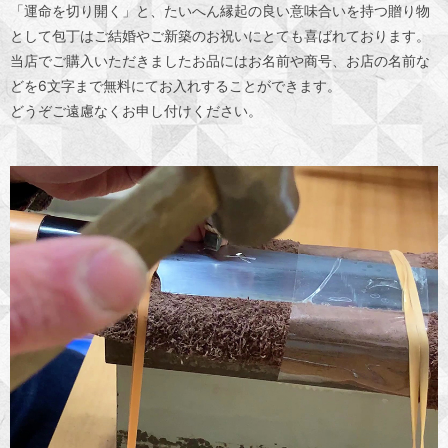
「運命を切り開く」と、たいへん縁起の良い意味合いを持つ贈り物
として包丁は
ご結婚やご新築のお祝いにとても喜ばれております。
当店でご購入いただきましたお品にはお名前や商号、お店の名前な
どを
6文字まで無料にてお入れすることができます。
どうぞご遠慮なくお申し付けください。