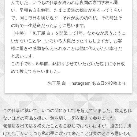
んでした。いつもの仕事が終われば夜間の専門学校へ通
い、早朝も自主勉強。たまに柔道の稽古があるってくらい
で、同じ毎日を繰り返す—それがあの頃の私。その時はそ
の時で一生懸命だったように思います。
（中略）「包丁屋 白」を開業して1年。なかなか思うように
いかないことや、いろいろ大変だったりもしますが、お客
様に驚きや感動を伝えられることは他に代えがたい幸せだ
と思います。
この手で5～６年前、銘切りさせていただいた包丁に今日改
めて教えてもらいました。
包丁屋 白 Instagram ある日の投稿より
この仕事に就いて、いつの間にか12年を超えていました。数えきれ
ないほどの商品を扱い、銘を切り、刃を整えて参りました。
老舗店を出て店を構えたことをご存じではないはずが、過去に手掛
けた包丁がいくつも私の手に戻って来たことは実のところ思いもせ