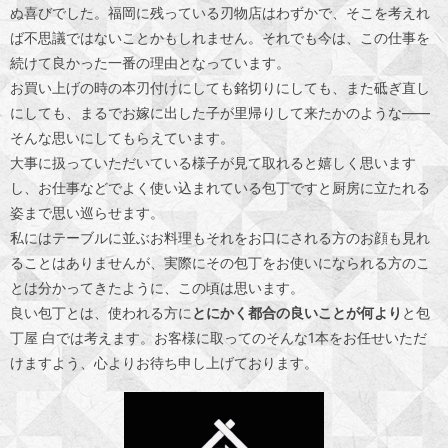
ぬ喜びでした。福岡に残っている刃物店はわずかで、そこを考えれ
ば不思議ではないことかもしれません。それでも今は、この仕事を
続けて良かった一番の理由となっています。
お買い上げの時の本刃付けにしても銘切りにしても、また砥ぎ直し
にしても、まるでお嫁に出した子が里帰りして来たかのような——
そんな思いにしてもらえています。
大事に扱っていただいている様子が見て取れると嬉しく思います
し、お仕事などでよく使い込まれている包丁ですと厨房に立たれる
姿まで思い巡らせます。
私にはテーブルに並ぶお料理もそれをお口にされる方のお顔も見れ
ることはありませんが、実際にその包丁をお使いになられる方のこ
とは分かってきたように、この頃は思います。
良い包丁とは、使われる方に
とにかく都合の良いことが何より
と包
丁屋 白では考えます。お客様に取ってのそんな1本をお任せいただ
けますよう、心よりお待ち申し上げております。